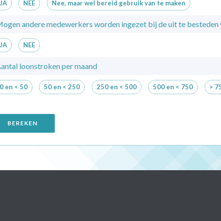
JA
NEE
Nee, maar wel bereid gebruik van te maken
ogen andere medewerkers worden ingezet bij de uit te bestede
JA
NEE
antal loonstroken per maand
0 en < 50
50 en < 250
250 en < 500
500 en < 750
> 7
BEREKEN