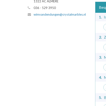
1322 AC ALMERE
Besp
036 - 529 3950
wimvandendungen@crystalmarbles.nl
1.
I
2.
Z
3.
M
4.
M
5.
B