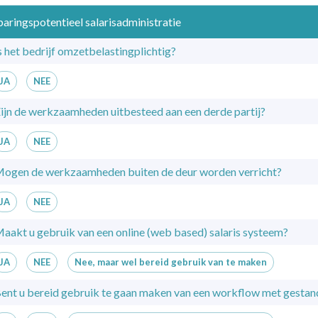
aringspotentieel salarisadministratie
s het bedrijf omzetbelastingplichtig?
JA
NEE
ijn de werkzaamheden uitbesteed aan een derde partij?
JA
NEE
ogen de werkzaamheden buiten de deur worden verricht?
JA
NEE
aakt u gebruik van een online (web based) salaris systeem?
JA
NEE
Nee, maar wel bereid gebruik van te maken
ent u bereid gebruik te gaan maken van een workflow met gestan